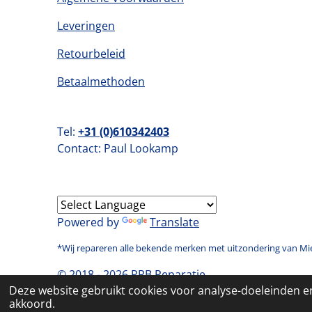
Leveringen
Retourbeleid
Betaalmethoden
Tel:
+31 (0)
610342403
Contact: Paul Lookamp
Powered by
Translate
*Wij repareren alle bekende merken met uitzondering van Mi
© 2018 -
2026
PRB Reparatie
Deze website gebruikt cookies voor analyse-doeleinden en
akkoord.