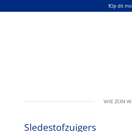
❗Op dit mo
Ga
direct
naar
de
hoofdinhoud
WIE ZIJN W
Sledestofzuigers