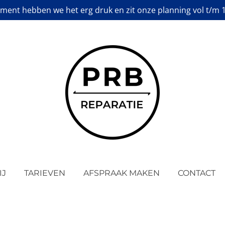
ment hebben we het erg druk en zit onze planning vol t/m 
IJ
TARIEVEN
AFSPRAAK MAKEN
CONTACT