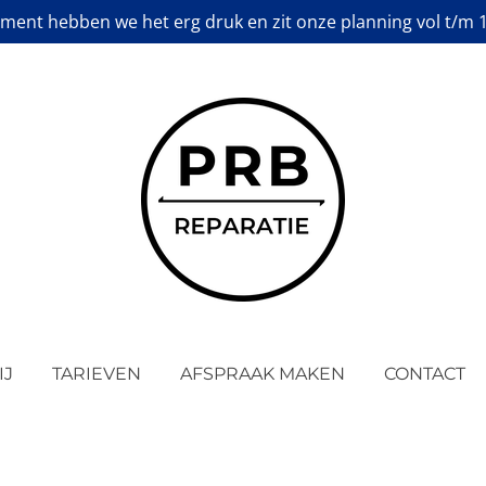
ment hebben we het erg druk en zit onze planning vol t/m 
IJ
TARIEVEN
AFSPRAAK MAKEN
CONTACT