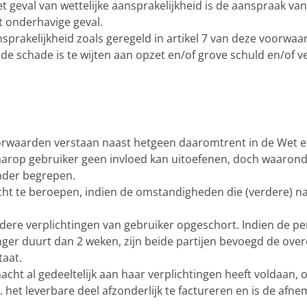
het geval van wettelijke aansprakelijkheid is de aanspraak v
t onderhavige geval.
sprakelijkheid zoals geregeld in artikel 7 van deze voorwaa
de schade is te wijten aan opzet en/of grove schuld en/of v
rwaarden verstaan naast hetgeen daaromtrent in de Wet en 
rop gebruiker geen invloed kan uitoefenen, doch waaronder 
nder begrepen.
cht te beroepen, indien de omstandigheden die (verdere) n
ndere verplichtingen van gebruiker opgeschort. Indien de 
anger duurt dan 2 weken, zijn beide partijen bevoegd de ove
taat.
acht al gedeeltelijk aan haar verplichtingen heeft voldaan, o
q. het leverbare deel afzonderlijk te factureren en is de af