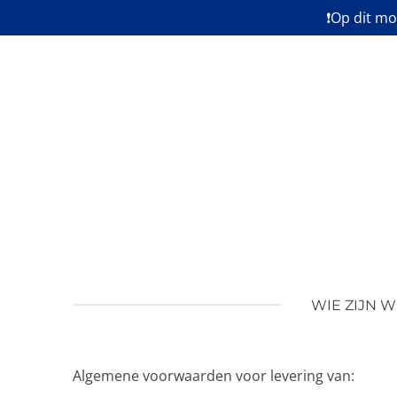
❗Op dit mo
Ga
direct
naar
de
hoofdinhoud
WIE ZIJN W
Algemene voorwaarden voor levering van: