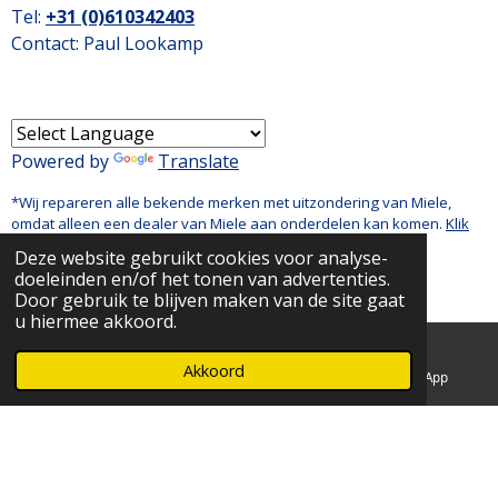
Tel:
+31 (0)
610342403
Contact: Paul Lookamp
Powered by
Translate
*Wij repareren alle bekende merken met uitzondering van Miele,
omdat alleen een dealer van Miele aan onderdelen kan komen.
Klik
hier
om een afspraak te maken bij Miele.
Deze website gebruikt cookies voor analyse-
doeleinden en/of het tonen van advertenties.
© 2018 -
2026
PRB Reparatie
Door gebruik te blijven maken van de site gaat
u hiermee akkoord.
Akkoord
E-mailadres
Telefoonnummer
WhatsApp