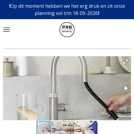
❗Op dit moment hebben we het erg druk en zit onze
Ga
planning vol t/m 18-09-2026❗
direct
naar
de
hoofdinhoud