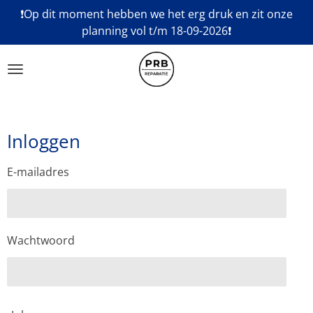
❗Op dit moment hebben we het erg druk en zit onze
Ga
planning vol t/m 18-09-2026❗
direct
naar
de
hoofdinhoud
Inloggen
E-mailadres
Wachtwoord